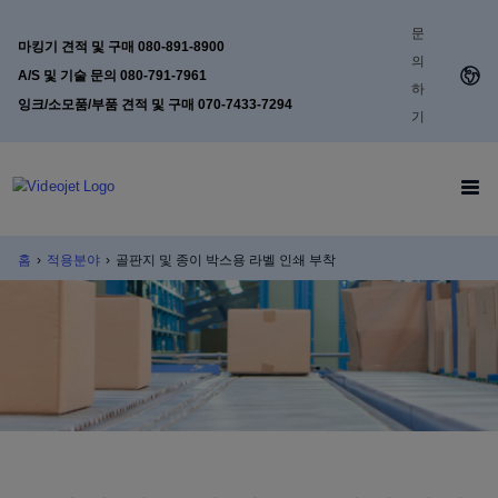
문
마킹기 견적 및 구매 080-891-8900
의
A/S 및 기술 문의 080-791-7961
하
잉크/소모품/부품 견적 및 구매 070-7433-7294
기
홈
›
적용분야
›
골판지 및 종이 박스용 라벨 인쇄 부착