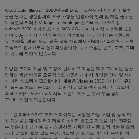
Wood Dale, Illinois – 2023년 6월 14일 – 고성능 레이저 인쇄 솔루
션을 원하는 생산업체의 요구 사항을 반영하여 인쇄 및 마킹 솔루션
의 글로벌 리더인 Videojet Technologies는 Videojet 3350 및
Videojet 3350 스마트 포커스 30W CO
레이저 마킹 시스템을 도입
2
하며 CO
레이저 라인의 확장에 성공했습니다. 레이저는 식품, 음
2
료, 화장품, 제약, 포장, 압출 성형 산업에서 선명하고 복잡한 코드를
고속으로 인쇄하도록 설계되었습니다. 두 시스템은 폰트, 코드, 그래
픽 옵션에 제한이 없습니다.
다양한 크기의 제품 및 포장에 인쇄하고 제품을 자주 교체하는 생산
업체는 생산 라인을 효율적으로 가동하기 위해 유연한 인쇄 및 레이
저 마킹 시스템이 필요합니다. 새로운 Videojet 3350 레이저의 유연
한 프린트 헤드에는 32개의 표준 빔 전달 옵션이 포함되어 있으며,
3350 스마트 포커스 레이저의 프린트 헤드는 추가 부품 없이
0°~90° 회전이 가능합니다.
우수한 3350 스마트 포커스 레이저는 최첨단 자동 초점 및 동적 마
킹 기능을 탑재하여 레이저를 이동하지 않고도 제품을 쉽게 전환할
수 있습니다. 스마트 포커스 옵션을 사용하면 자동 조정 가능한 초점
거리, 균일한 플랫 필드 수정, 파일럿 빔 포커스 파인더, 유연한 범