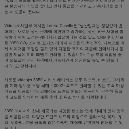
위/크기 모드를 활용하여 멀티 레벨 인쇄가 가능합니다. 이러한 기능
은 운영자의 개입을 줄이고 인쇄 품질을 개선하고 가동시간을 늘리
는 데 도움이 됩니다.
Videojet 사업부 이사인 Letizia Caselle은 “생산업체는 끊임없이 변
화하는 새로운 생산 문제에 직면하고 증가하는 생산 요구 사항을 충
족하기 위해 고성능 레이저가 필요하다는 것을 알고 있습니다. 새로
운 3350 CO
스마트 포커스 레이저 시스템의 혁신적인 기능으로 이
2
제 레이저를 조정할 필요 없이 다양한 크기의 제품에 인쇄하거나 동
일한 제품에 여러 레벨로 인쇄할 수 있습니다. 수동 조정 작업을 줄
여 오늘날의 생산 환경에서 가동시간과 생산량을 높일 수 있습니
다.”라고 말합니다.
새로운 Videojet 3350 시리즈 레이저는 모두 텍스트, 바코드, 그래픽
및 기타 정보를 초당 최대 2,000자 속도로 인쇄할 수 있는 고속 마킹
기능을 제공합니다. 고해상도 프린트 헤드는 영구적인 우수한 품질
의 코드를 인쇄하여 제품 추적 및 위조 방지를 지원합니다.
3350 레이저와 함께 제공되는 다양한 렌즈는 업계 최대의 인쇄 영역
을 제공합니다. 다양한 프린트 헤드와 파장으로 플라스틱, 목재, 유
리, 세라믹, 코팅 금속과 같은 다양한 재질에 유연하게 인쇄할 수 있
습니다.