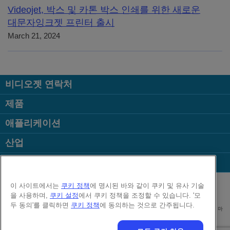
Videojet, 박스 및 카톤 박스 인쇄를 위한 새로운
대문자잉크젯 프린터 출시
March 21, 2024
비디오젯 연락처
제품
애플리케이션
산업
인기 페이지
Follow us on:
이 사이트에서는
쿠키 정책
에 명시된 바와 같이 쿠키 및 유사 기술
을 사용하며,
쿠키 설정
에서 쿠키 정책을 조정할 수 있습니다. '모
두 동의'를 클릭하면
쿠키 정책
에 동의하는 것으로 간주됩니다.
대표이사 : 김중영 | 사업자등록번호 215-81-84746 | 대표번호 02-2118-7961 주소 : 서울시 마
포구 성암로 179 한샘상암빌딩 13층