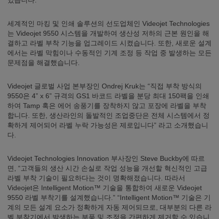
었습니다.
세계적인 마킹 및 인쇄 솔루션의 선도업체인 Videojet Technologies
는 Videojet 9550 시스템을 개발하여 생산성 저하의 근본 원인을 해
결하고 라벨 부착 기능을 업그레이드 시켰습니다. 또한, 새로운 설계
에서는 라벨 막힘이나 수동적인 기계 조정 등 작업 중 발생하는 모든
문제점을 해결했습니다.
Videojet 글로벌 사업 본부장인 Ondrej Kruk는 “직접 부착 방식의
9550은 4” x 6” 규격의 GS1 바코드 라벨을 분당 최대 150팩을 인쇄
하여 Tamp 혹은 에어 송풍기를 장착하지 않고 포장에 라벨을 부착
합니다. 또한, 생산라인의 돌발적인 조업중단은 전체 시스템에서 정
확하게 제어되어 라벨 누락 가능성은 제로입니다” 라고 소개했습니
다.
Videojet Technologies Innovation 부사장인 Steve Buckby에 따르
면, “고객들의 생산 시간 손실로 작업 성능을 개선할 혁신적인 고급
라벨 부착 기술이 필요하다는 것이 명확해졌습니다. 따라서
Videojet은 Intelligent Motion™ 기술을 통합하여 새로운 Videojet
9550 라벨 부착기를 설계했습니다.” “Intelligent Motion™ 기술은 기
계의 모든 설계 요소가 정확하게 자동 제어되므로, 대부분의 다른 라
벨 부착기에서 발생하는 부품 및 조정을 간편하게 제거할 수 있습니