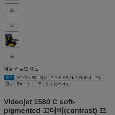
적용 가능한 재질:
모두
골판지 – 직접 마킹
유연한 포장재, 호일, 라벨
유리
금속
플라스틱
고무
전선 및 케이블
Videojet 1580 C soft-
pigmented 고대비(contrast) 프