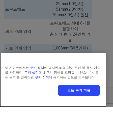
25mm(1.0인치),
프린트헤드
51mm(2.0인치),
76mm(3.0인치) 옵션
프린트헤드 최대 8개를
결합하여
세로 인쇄 영역
총 인쇄 최대 24인치 가
능
가로 인쇄 영역
1,003mm(39.5인치)
인쇄 라인 수
폰트에 따라 다름
(1)
최대 생산라인 속도
이 사이트에서는
쿠키 정책
에 명시된 바와 같이 쿠키 및 유사 기술
을 사용하며,
쿠키 설정
에서 쿠키 정책을 조정할 수 있습니다. '모
1.0인치(25.4mm) 프
최대
두 동의'를 클릭하면
쿠키 정책
에 동의하는 것으로 간주됩니다.
(1)
린트헤드 및 용제 잉크
1,415fpm(431mpm)
2.0/3.0인치
최대 985fpm(300mpm)
모든 쿠키 허용
(50.8mm/76.2mm) 프린
(1)
트헤드 및 용제 잉크
1.0인치(25.4mm) 프
최대
(1)
린트헤드 및 UV 잉크
1,270fpm(387mpm)