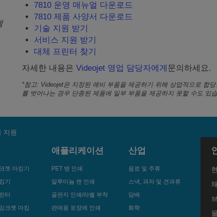
7810 운영 매뉴얼 다운로드
7810 제품 사양서 다운로드
템
기술 지원 받기
서비스 지원 받기
대체 프린터 찾기
자세한 내용은
Videojet 영업 담당자에게
문의하세요.
*참고: Videojet은 지정된 예비 부품을 제공하기 위해 상업적으로 합당
를 벗어나는 경우 단종된 제품에 일부 부품을 제공하지 못할 수도 있습
 지원
애플리케이션
산업
크젯 마킹기
PET 병 인쇄
음료 및 주류
마킹기
알루미늄 캔 인쇄
스낵, 과자 및 견과류
프린터
골판지 인쇄/라벨 부착
담배
브
잉크젯 마킹
판매용 포장에 인쇄
화학