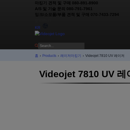
마킹기 견적 및 구매 080-891-8900
A/S 및 기술 문의 080-791-7961
잉크/소모품/부품 견적 및 구매 070-7433-7294
문의하기
KR
홈
›
Products
›
레이저마킹기
›
Videojet 7810 UV 레이저
Videojet 7810 UV 