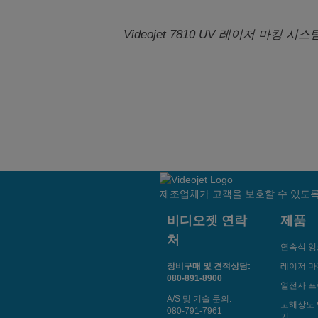
Videojet 7810 UV 레이저 마킹 시스
제조업체가 고객을 보호할 수 있도록
비디오젯 연락
제품
처
연속식 잉
장비구매 및 견적상담:
레이저 
080-891-8900
열전사 
A/S 및 기술 문의:
고해상도 
080-791-7961
기