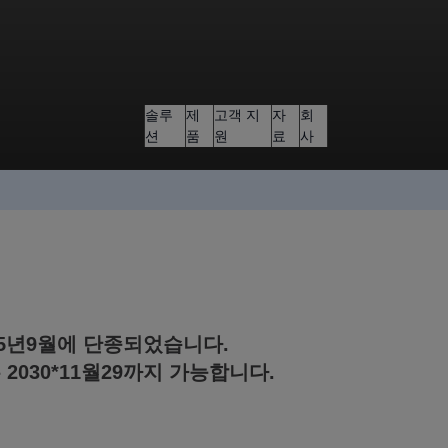
솔루
제
고객 지
자
회
션
품
원
료
사
2025년9월에 단종되었습니다.
 2030*11월
29
까지 가능합니다.