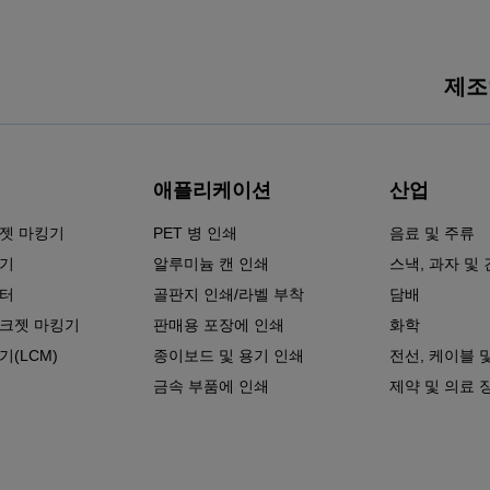
제조
애플리케이션
산업
젯 마킹기
PET 병 인쇄
음료 및 주류
킹기
알루미늄 캔 인쇄
스낵, 과자 및
린터
골판지 인쇄/라벨 부착
담배
크젯 마킹기
판매용 포장에 인쇄
화학
(LCM)
종이보드 및 용기 인쇄
전선, 케이블 
금속 부품에 인쇄
제약 및 의료 