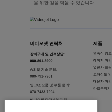
을 위한 길을 닦을 수 있습니다.
비디오젯 연락처
제품
연속식 잉크
장비구매 및 견적상담:
레이저 마
080-891-8900
열전사 프
A/S 및 기술 문의:
고해상도 잉
080-791-7961
대문자 마킹기
잉크/소모품 및 부품 문의:
라벨부착기
070-7433-7294
비디오젯 담당자와 채팅
팔로우 하기: