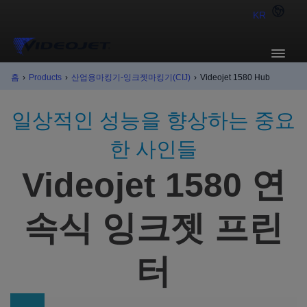
KR
홈
›
Products
›
산업용마킹기-잉크젯마킹기(CIJ)
›
Videojet 1580 Hub
일상적인 성능을 향상하는 중요
한 사인들
Videojet 1580 연
속식 잉크젯 프린
터