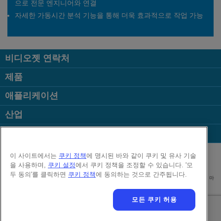
으로 전문 엔지니어와 연결
자세한 가동시간 분석 기능을 통해 더욱 효과적으로 작업 가능
비디오젯 연락처
제품
애플리케이션
산업
인기 페이지
Follow us on:
이 사이트에서는
쿠키 정책
에 명시된 바와 같이 쿠키 및 유사 기술
을 사용하며,
쿠키 설정
에서 쿠키 정책을 조정할 수 있습니다. '모
두 동의'를 클릭하면
쿠키 정책
에 동의하는 것으로 간주됩니다.
대표이사 : 김중영 | 사업자등록번호 215-81-84746 | 대표번호 02-2118-7961 주소 : 서울시 마
포구 성암로 179 한샘상암빌딩 13층
모든 쿠키 허용
© 2026 Videojet Technologies, Inc.
개인정보 보호정책
쿠키 정책
쿠키 설정
법적고지
채용정보