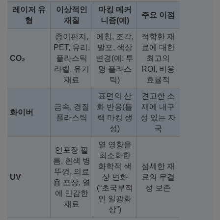
레이저 유
이상적인
마킹 메커
주요 이점
형
재질
니즘(예)
종이판지,
에칭, 조각,
적합한 재
PET, 유리,
발포, 색상
료에 대한
CO₂
플라스틱
변경(예: 투
최고의
라벨, 유기
명 플라스
ROI, 비용
재료
틱)
효율적
표면의 산
견고한 소
금속, 경질
화 반응(블
재에 내구
화이버
플라스틱
랙 마킹 생
성 있는 자
성)
국
열 영향을
연포장 필
최소화한
름, 흰색 병
화학적 색
섬세한 재
뚜껑, 의료
UV
상 변화
료의 무결
용 포장, 열
(“초국부적
성 보존
에 민감한
인 일광화
재료
상”)