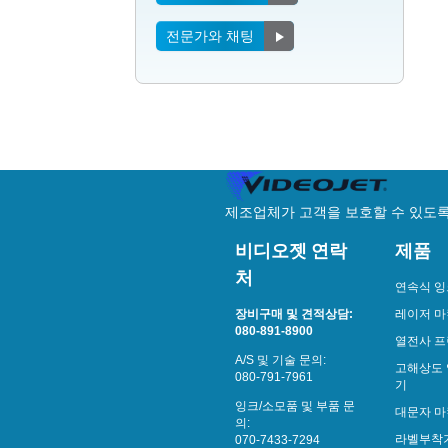
전문가와 채팅
제조업체가 고객을 보호할 수 있도록
비디오젯 연락
제품
처
연속식 잉
장비구매 및 견적상담:
레이저 
080-891-8900
열전사 
A/S 및 기술 문의:
고해상도 
080-791-7961
기
잉크/소모품 및 부품 문
대문자 마
의:
라벨부착
070-7433-7294