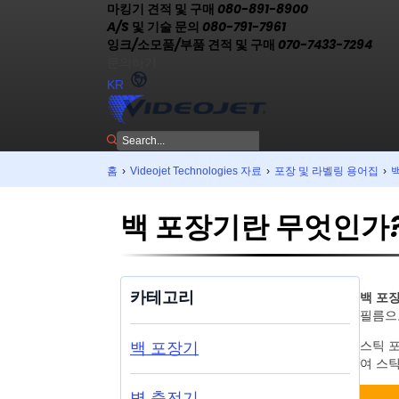
마킹기 견적 및 구매 080-891-8900
A/S 및 기술 문의 080-791-7961
잉크/소모품/부품 견적 및 구매 070-7433-7294
문의하기
KR
홈
›
Videojet Technologies 자료
›
포장 및 라벨링 용어집
›
백 포장기란 무엇인가
카테고리
백 포
필름으
스틱 포
백 포장기
여 스틱
병 충전기