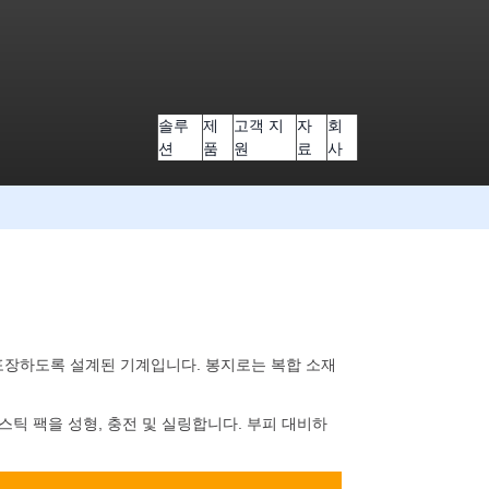
솔루
제
고객 지
자
회
션
품
원
료
사
 및 포장하도록 설계된 기계입니다. 봉지로는 복합 소재
스틱 팩을 성형, 충전 및 실링합니다. 부피 대비하