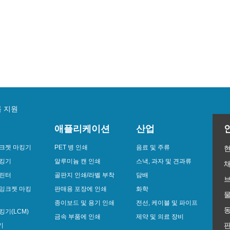
 지원
애플리케이션
산업
크젯 마킹기
PET 병 인쇄
음료 및 주류
마킹기
알루미늄 캔 인쇄
스낵, 과자 및 견과류
프린터
골판지 인쇄/라벨 부착
담배
브
잉크젯 마킹
판매용 포장에 인쇄
화학
종이보드 및 용기 인쇄
전선, 케이블 및 파이프
킹기(LCM)
금속 부품에 인쇄
제약 및 의료 장비
판
기