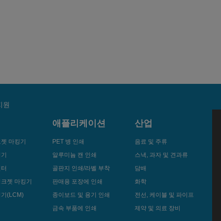
지원
애플리케이션
산업
크젯 마킹기
PET 병 인쇄
음료 및 주류
킹기
알루미늄 캔 인쇄
스낵, 과자 및 견과류
린터
골판지 인쇄/라벨 부착
담배
잉크젯 마킹기
판매용 포장에 인쇄
화학
기(LCM)
종이보드 및 용기 인쇄
전선, 케이블 및 파이프
금속 부품에 인쇄
제약 및 의료 장비