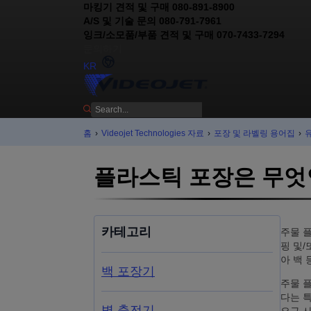
마킹기 견적 및 구매 080-891-8900
A/S 및 기술 문의 080-791-7961
잉크/소모품/부품 견적 및 구매 070-7433-7294
문의하기
KR
홈
›
Videojet Technologies 자료
›
포장 및 라벨링 용어집
›
플라스틱 포장은 무엇
카테고리
주물 플
핑 및/
아 백
백 포장기
주물 
다는 
병 충전기