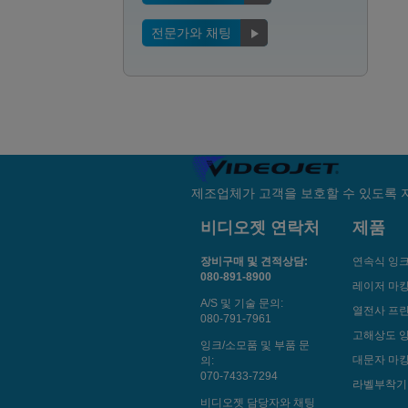
전문가와 채팅
제조업체가 고객을 보호할 수 있도록 
비디오젯 연락처
제품
장비구매 및 견적상담:
연속식 잉
080-891-8900
레이저 마
A/S 및 기술 문의:
열전사 프
080-791-7961
고해상도 
잉크/소모품 및 부품 문
대문자 마킹
의:
070-7433-7294
라벨부착기
비디오젯 담당자와 채팅