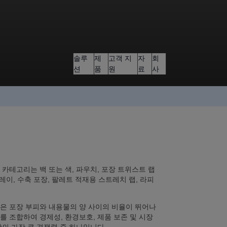
솔루
제
고객 지
자
회
션
품
원
료
사
카테고리는 백 또는 색, 파우치, 포장 트위스트 랩
레이, 수축 포장, 팔레트 적재용 스트레치 랩, 라피
은 포장 부피와 내용물의 양 사이의 비율이 뛰어나
 조합하여 경제성, 환경보호, 제품 보존 및 시장