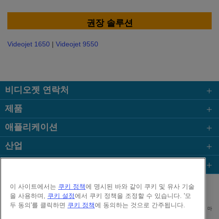
권장 솔루션
Videojet 1650
|
Videojet 9550
비디오젯 연락처
제품
애플리케이션
산업
인기 페이지
Follow us on:
이 사이트에서는
쿠키 정책
에 명시된 바와 같이 쿠키 및 유사 기술
을 사용하며,
쿠키 설정
에서 쿠키 정책을 조정할 수 있습니다. '모
두 동의'를 클릭하면
쿠키 정책
에 동의하는 것으로 간주됩니다.
대표이사 : 김중영 | 사업자등록번호 215-81-84746 | 대표번호 02-2118-7961 주소 : 서울시 마
포구 성암로 179 한샘상암빌딩 13층