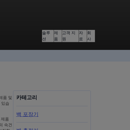
솔루
제
고객 지
자
회
션
품
원
료
사
제품 및
카테고리
수 있습
백 포장기
 제품
의 속건