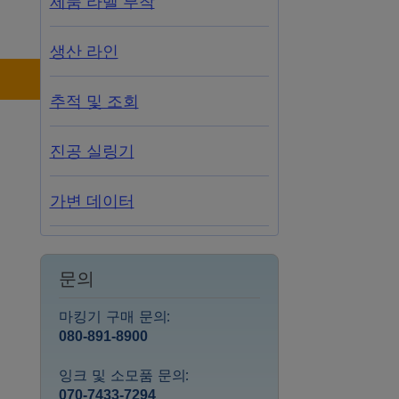
제품 라벨 부착
생산 라인
추적 및 조회
진공 실링기
가변 데이터
문의
마킹기 구매 문의:
080-891-8900
잉크 및 소모품 문의:
070-7433-7294