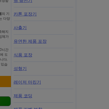
병 충전기
 보장합
카톤 포장기
의 기
템
는 다양
사출기
부족해지
산업체가
유연한 제품 포장
00시간
식품 포장
에 도
니다.
 있습
성형기
레이저 마킹기
제품 코딩