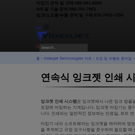
마킹기 견적 및 구매 080-891-8900
A/S 및 기술 문의 080-791-7961
잉크/소모품/부품 견적 및 구매 070-7433-7294
문의하기
KR
홈
›
Videojet Technologies 자료
›
포장 및 라벨링 용어집
›
연속식 잉크젯 인쇄 
은 잉크젯에서 나온 잉크 방울을
잉크젯 인쇄 시스템
포장에 마킹하는 기계입니다. 잉크젯 마킹기는 종이, 
니다. 인쇄되는 일반적인 정보에는 만료일, 로트 번
마킹기 내의 소프트웨어는 잉크젯을 제어하여 영숫자,
을 추적하고 규정 요구사항을 준수하며 필요할 때 