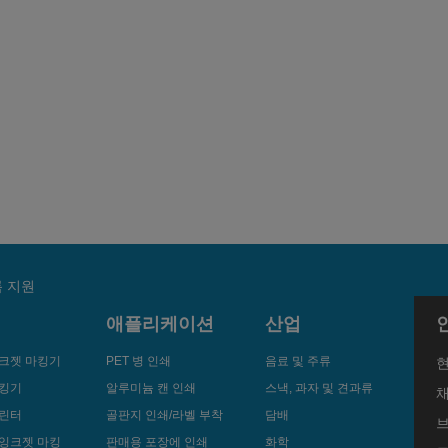
 지원
애플리케이션
산업
크젯 마킹기
PET 병 인쇄
음료 및 주류
마킹기
알루미늄 캔 인쇄
스낵, 과자 및 견과류
프린터
골판지 인쇄/라벨 부착
담배
브
잉크젯 마킹
판매용 포장에 인쇄
화학